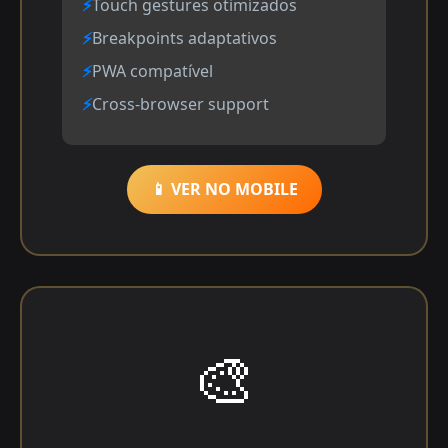
Touch gestures otimizados
Breakpoints adaptativos
PWA compatível
Cross-browser support
📱 VER NO MOBILE
🎨