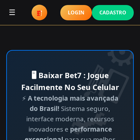
☰
LOGIN
CADASTRO
🖥 Baixar Bet7 : Jogue
Facilmente No Seu Celular
⚡
A tecnologia mais avançada
do Brasil!
Sistema seguro,
interface moderna, recursos
inovadores e
performance
excepcional
para sua melhor