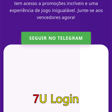
tem acesso a promoções incríveis e uma
experiência de jogo inigualável. Junte-se aos
vencedores agora!
SEGUIR NO TELEGRAM