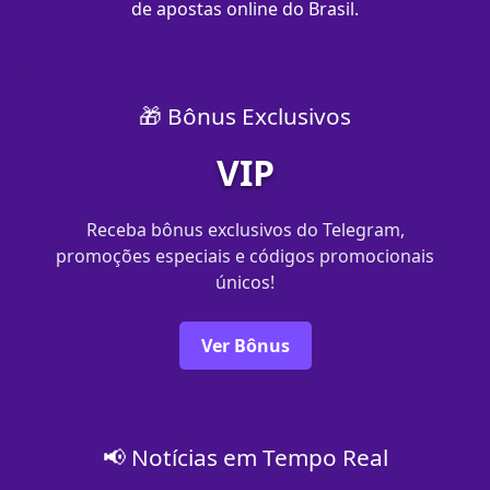
de apostas online do Brasil.
🎁 Bônus Exclusivos
VIP
Receba bônus exclusivos do Telegram,
promoções especiais e códigos promocionais
únicos!
Ver Bônus
📢 Notícias em Tempo Real