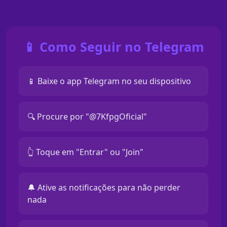
📱 Como Seguir no Telegram
📱 Baixe o app Telegram no seu dispositivo
🔍 Procure por "@7KfpgOficial"
👆 Toque em "Entrar" ou "Join"
🔔 Ative as notificações para não perder
nada