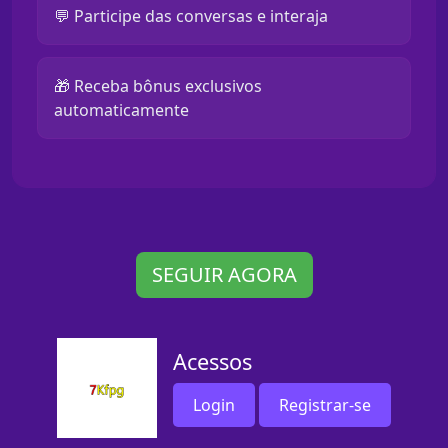
💬 Participe das conversas e interaja
🎁 Receba bônus exclusivos
automaticamente
SEGUIR AGORA
Acessos
Login
Registrar-se