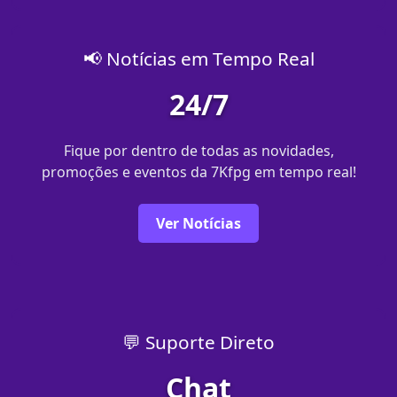
📢 Notícias em Tempo Real
24/7
Fique por dentro de todas as novidades,
promoções e eventos da 7Kfpg em tempo real!
Ver Notícias
💬 Suporte Direto
Chat