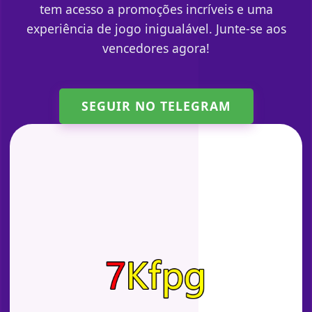
tem acesso a promoções incríveis e uma
experiência de jogo inigualável. Junte-se aos
vencedores agora!
SEGUIR NO TELEGRAM