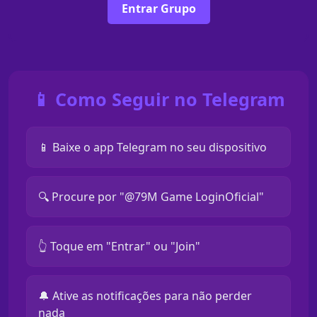
Entrar Grupo
📱 Como Seguir no Telegram
📱 Baixe o app Telegram no seu dispositivo
🔍 Procure por "@79M Game LoginOficial"
👆 Toque em "Entrar" ou "Join"
🔔 Ative as notificações para não perder
nada