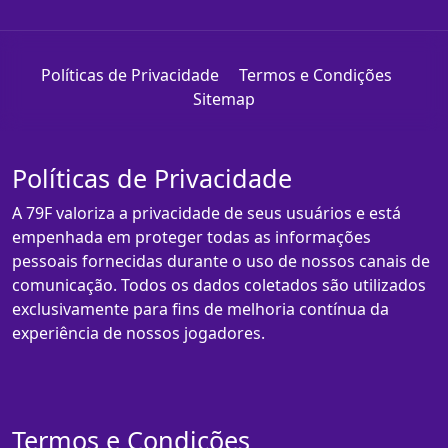
Políticas de Privacidade
Termos e Condições
Sitemap
Políticas de Privacidade
A 79F valoriza a privacidade de seus usuários e está
empenhada em proteger todas as informações
pessoais fornecidas durante o uso de nossos canais de
comunicação. Todos os dados coletados são utilizados
exclusivamente para fins de melhoria contínua da
experiência de nossos jogadores.
Termos e Condições