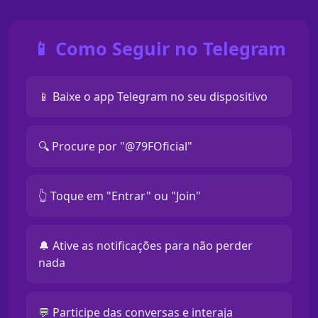
📱 Como Seguir no Telegram
📱 Baixe o app Telegram no seu dispositivo
🔍 Procure por "@79FOficial"
👆 Toque em "Entrar" ou "Join"
🔔 Ative as notificações para não perder
nada
💬 Participe das conversas e interaja