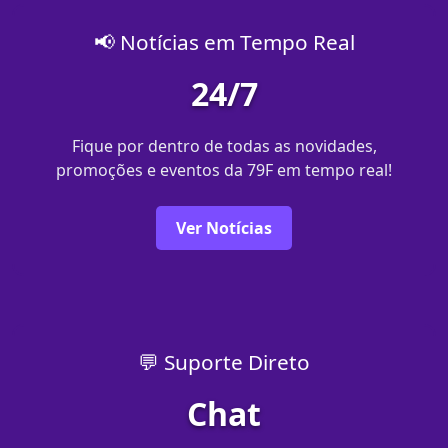
📢 Notícias em Tempo Real
24/7
Fique por dentro de todas as novidades,
promoções e eventos da 79F em tempo real!
Ver Notícias
💬 Suporte Direto
Chat