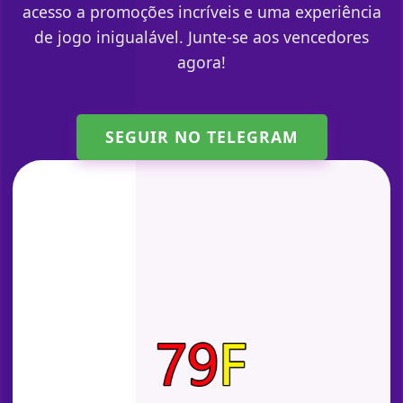
acesso a promoções incríveis e uma experiência
de jogo inigualável. Junte-se aos vencedores
agora!
SEGUIR NO TELEGRAM