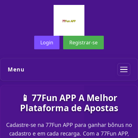
Login
Registrar-se
Menu
📱 77Fun APP A Melhor
Plataforma de Apostas
Cadastre-se na 77Fun APP para ganhar bônus no
cadastro e em cada recarga. Com a 77Fun APP,