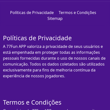
Políticas de Privacidade
Termos e Condições
Sitemap
Políticas de Privacidade
A 77Fun APP valoriza a privacidade de seus usuários e
está empenhada em proteger todas as informações
pessoais fornecidas durante o uso de nossos canais de
comunicação. Todos os dados coletados são utilizados
exclusivamente para fins de melhoria contínua da
experiência de nossos jogadores.
Termos e Condições