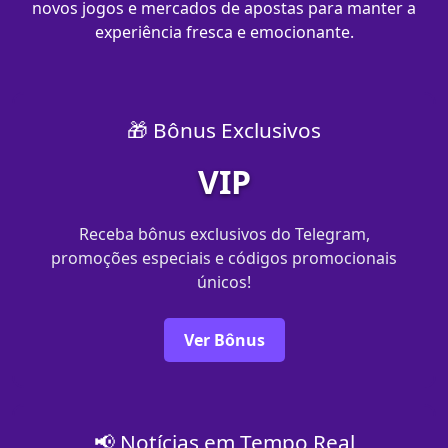
novos jogos e mercados de apostas para manter a
experiência fresca e emocionante.
🎁 Bônus Exclusivos
VIP
Receba bônus exclusivos do Telegram,
promoções especiais e códigos promocionais
únicos!
Ver Bônus
📢 Notícias em Tempo Real