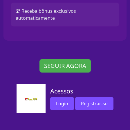
🎁 Receba bônus exclusivos
automaticamente
SEGUIR AGORA
Acessos
Login
Registrar-se