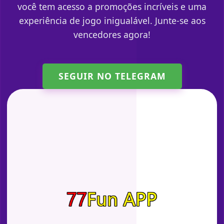
você tem acesso a promoções incríveis e uma
experiência de jogo inigualável. Junte-se aos
vencedores agora!
SEGUIR NO TELEGRAM