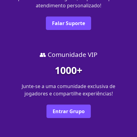
atendimento personalizado!
Falar Suporte
👥 Comunidade VIP
1000+
Junte-se a uma comunidade exclusiva de
jogadores e compartilhe experiências!
Entrar Grupo