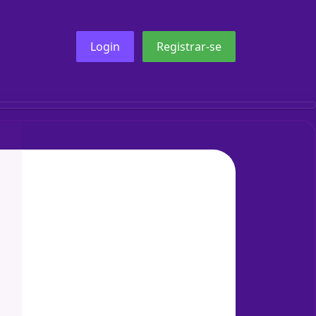
Login
Registrar-se