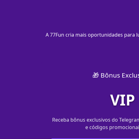
A 77Fun cria mais oportunidades para l
🎁 Bônus Exclu
VIP
Receba bônus exclusivos do Telegra
e códigos promocionai