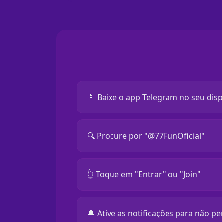
📱 Baixe o app Telegram no seu disp
🔍 Procure por "@77FunOficial"
👆 Toque em "Entrar" ou "Join"
🔔 Ative as notificações para não p