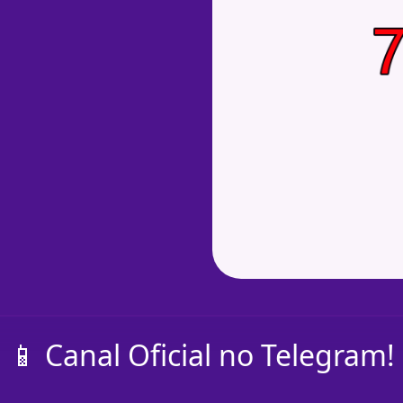
📱 Canal Oficial no Telegram!