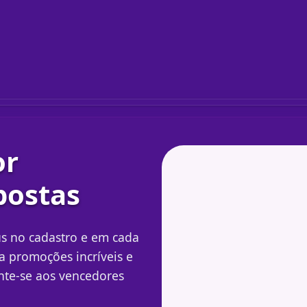
or
postas
s no cadastro e em cada
a promoções incríveis e
unte-se aos vencedores