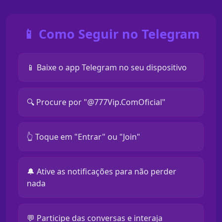
📱 Como Seguir no Telegram
📱 Baixe o app Telegram no seu dispositivo
🔍 Procure por "@777Vip.ComOficial"
👆 Toque em "Entrar" ou "Join"
🔔 Ative as notificações para não perder
nada
💬 Participe das conversas e interaja