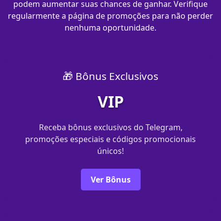
podem aumentar suas chances de ganhar. Verifique
regularmente a página de promoções para não perder
nenhuma oportunidade.
🎁 Bônus Exclusivos
VIP
Receba bônus exclusivos do Telegram,
promoções especiais e códigos promocionais
únicos!
Ver Bônus