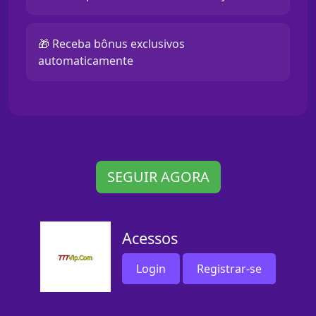
🎁 Receba bônus exclusivos
automaticamente
SEGUIR AGORA
Acessos
Login
Registrar-se