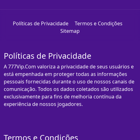
Políticas de Privacidade
Termos e Condições
Sitemap
Políticas de Privacidade
A 777Vip.Com valoriza a privacidade de seus usuários e
está empenhada em proteger todas as informações
pessoais fornecidas durante o uso de nossos canais de
comunicação. Todos os dados coletados são utilizados
exclusivamente para fins de melhoria contínua da
experiência de nossos jogadores.
Termos e Condições