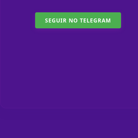
SEGUIR NO TELEGRAM