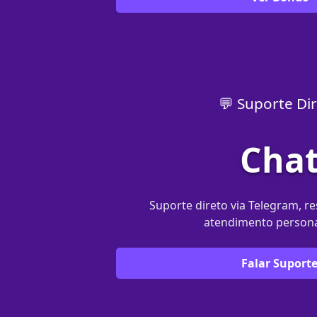
💬 Suporte Di
Cha
Suporte direto via Telegram, r
atendimento persona
Falar Suport