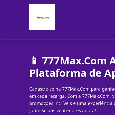
📱 777Max.Com 
Plataforma de A
Cadastre-se na 777Max.Com para ganha
em cada recarga. Com a 777Max.Com, v
promoções incríveis e uma experiência d
Junte-se aos vencedores agora!