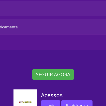
a
aticamente
SEGUIR AGORA
Acessos
Login
Registrar-se