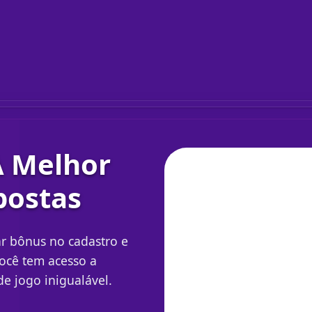
A Melhor
postas
r bônus no cadastro e
ocê tem acesso a
e jogo inigualável.