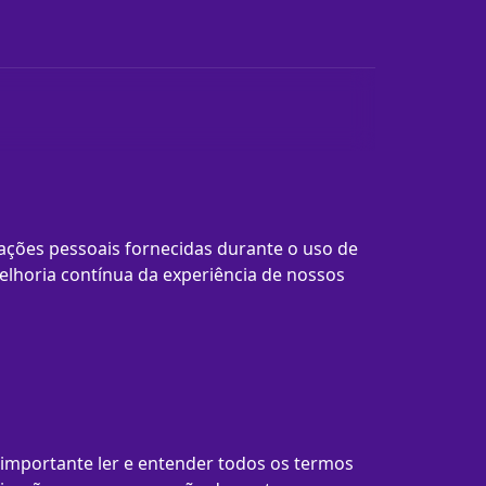
ações pessoais fornecidas durante o uso de
elhoria contínua da experiência de nossos
importante ler e entender todos os termos