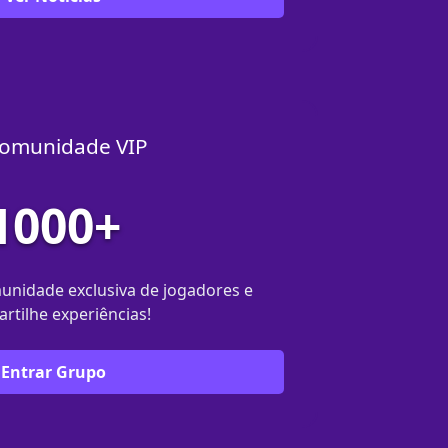
Comunidade VIP
1000+
unidade exclusiva de jogadores e
rtilhe experiências!
Entrar Grupo