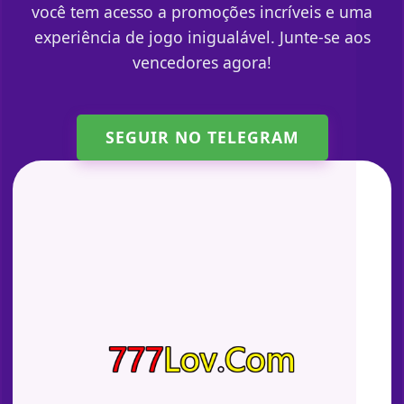
você tem acesso a promoções incríveis e uma
experiência de jogo inigualável. Junte-se aos
vencedores agora!
SEGUIR NO TELEGRAM