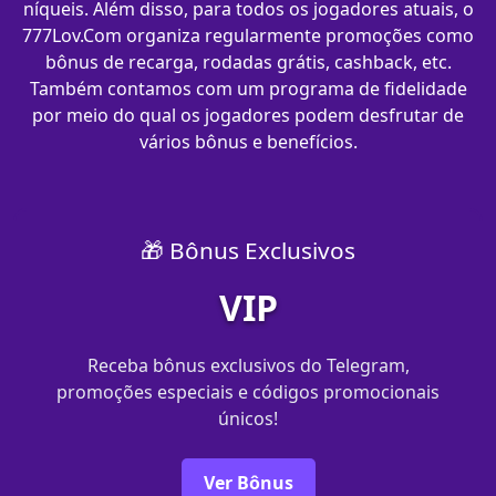
níqueis. Além disso, para todos os jogadores atuais, o
777Lov.Com organiza regularmente promoções como
bônus de recarga, rodadas grátis, cashback, etc.
Também contamos com um programa de fidelidade
por meio do qual os jogadores podem desfrutar de
vários bônus e benefícios.
🎁 Bônus Exclusivos
VIP
Receba bônus exclusivos do Telegram,
promoções especiais e códigos promocionais
únicos!
Ver Bônus