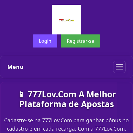
Login
Registrar-se
Menu
📱 777Lov.Com A Melhor
Plataforma de Apostas
Cadastre-se na 777Lov.Com para ganhar bônus no
cadastro e em cada recarga. Com a 777Lov.Com,