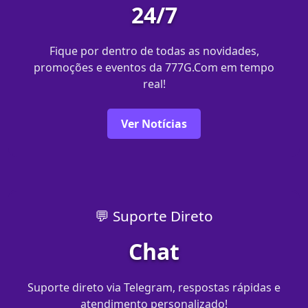
24/7
Fique por dentro de todas as novidades,
promoções e eventos da 777G.Com em tempo
real!
Ver Notícias
💬 Suporte Direto
Chat
Suporte direto via Telegram, respostas rápidas e
atendimento personalizado!