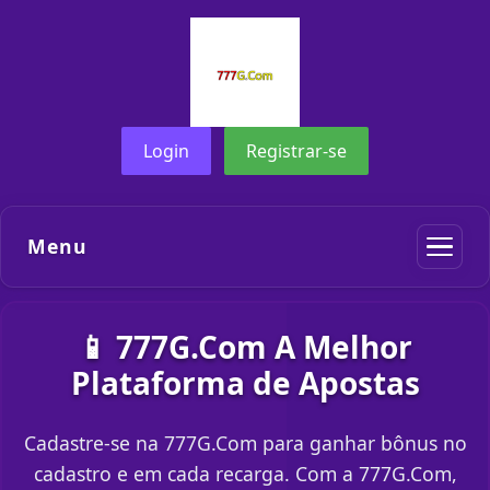
Login
Registrar-se
Menu
📱 777G.Com A Melhor
Plataforma de Apostas
Cadastre-se na 777G.Com para ganhar bônus no
cadastro e em cada recarga. Com a 777G.Com,