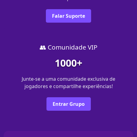
Falar Suporte
👥 Comunidade VIP
1000+
Junte-se a uma comunidade exclusiva de
jogadores e compartilhe experiências!
Entrar Grupo