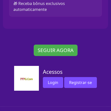
🎁 Receba bônus exclusivos
automaticamente
SEGUIR AGORA
Acessos
Login
Registrar-se