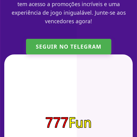
tem acesso a promoções incríveis e uma
experiência de jogo inigualável. Junte-se aos
vencedores agora!
SEGUIR NO TELEGRAM