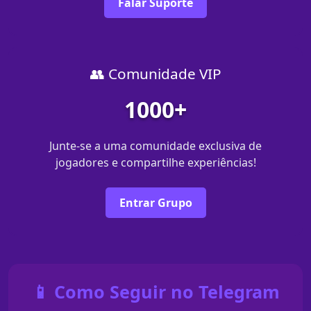
Falar Suporte
👥 Comunidade VIP
1000+
Junte-se a uma comunidade exclusiva de
jogadores e compartilhe experiências!
Entrar Grupo
📱 Como Seguir no Telegram