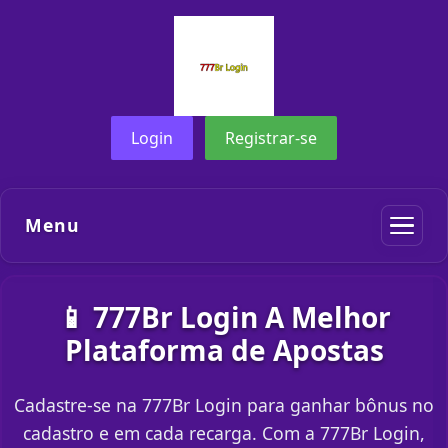
Login
Registrar-se
Menu
📱 777Br Login A Melhor
Plataforma de Apostas
Cadastre-se na 777Br Login para ganhar bônus no
cadastro e em cada recarga. Com a 777Br Login,