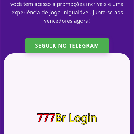
você tem acesso a promoções incríveis e uma
experiência de jogo inigualável. Junte-se aos
vencedores agora!
SEGUIR NO TELEGRAM