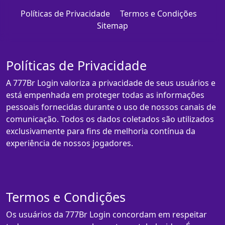
Políticas de Privacidade
Termos e Condições
Sitemap
Políticas de Privacidade
A 777Br Login valoriza a privacidade de seus usuários e
está empenhada em proteger todas as informações
pessoais fornecidas durante o uso de nossos canais de
comunicação. Todos os dados coletados são utilizados
exclusivamente para fins de melhoria contínua da
experiência de nossos jogadores.
Termos e Condições
Os usuários da 777Br Login concordam em respeitar