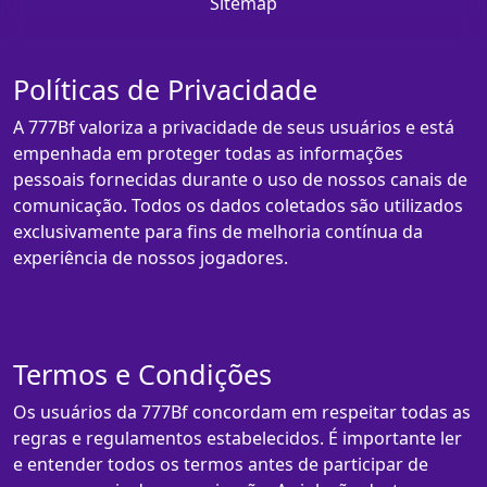
Sitemap
Políticas de Privacidade
A 777Bf valoriza a privacidade de seus usuários e está
empenhada em proteger todas as informações
pessoais fornecidas durante o uso de nossos canais de
comunicação. Todos os dados coletados são utilizados
exclusivamente para fins de melhoria contínua da
experiência de nossos jogadores.
Termos e Condições
Os usuários da 777Bf concordam em respeitar todas as
regras e regulamentos estabelecidos. É importante ler
e entender todos os termos antes de participar de