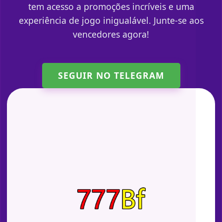
tem acesso a promoções incríveis e uma
experiência de jogo inigualável. Junte-se aos
vencedores agora!
SEGUIR NO TELEGRAM