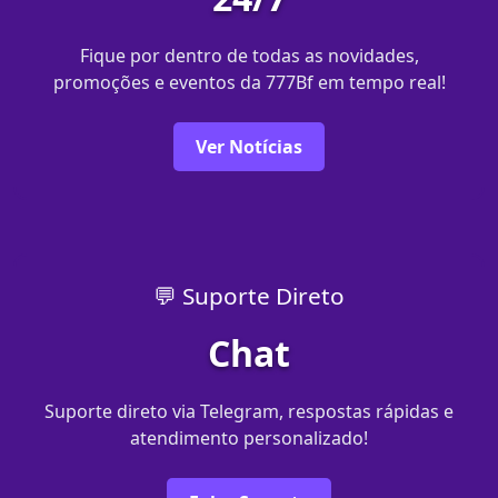
Fique por dentro de todas as novidades,
promoções e eventos da 777Bf em tempo real!
Ver Notícias
💬 Suporte Direto
Chat
Suporte direto via Telegram, respostas rápidas e
atendimento personalizado!