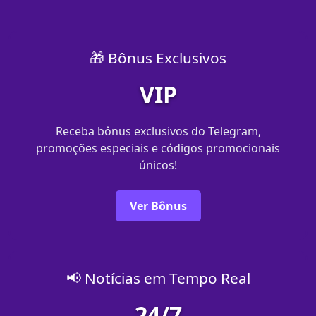
🎁 Bônus Exclusivos
VIP
Receba bônus exclusivos do Telegram,
promoções especiais e códigos promocionais
únicos!
Ver Bônus
📢 Notícias em Tempo Real
24/7