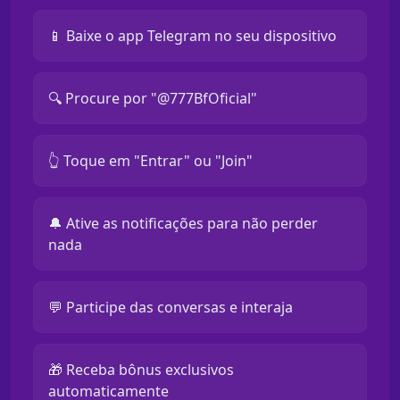
📱 Baixe o app Telegram no seu dispositivo
🔍 Procure por "@777BfOficial"
👆 Toque em "Entrar" ou "Join"
🔔 Ative as notificações para não perder
nada
💬 Participe das conversas e interaja
🎁 Receba bônus exclusivos
automaticamente