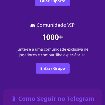
Falar Suporte
👥 Comunidade VIP
1000+
Junte-se a uma comunidade exclusiva de
jogadores e compartilhe experiências!
Entrar Grupo
📱 Como Seguir no Telegram