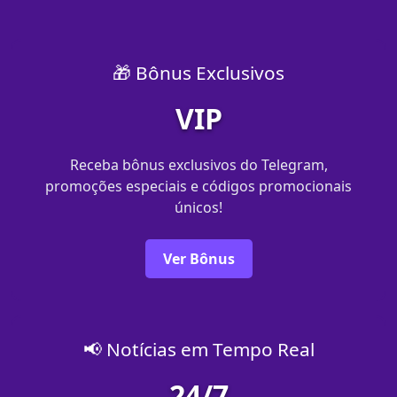
🎁 Bônus Exclusivos
VIP
Receba bônus exclusivos do Telegram,
promoções especiais e códigos promocionais
únicos!
Ver Bônus
📢 Notícias em Tempo Real
24/7