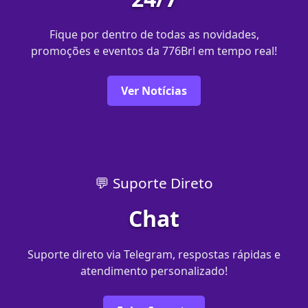
Fique por dentro de todas as novidades,
promoções e eventos da 776Brl em tempo real!
Ver Notícias
💬 Suporte Direto
Chat
Suporte direto via Telegram, respostas rápidas e
atendimento personalizado!