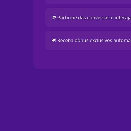
💬 Participe das conversas e interaj
🎁 Receba bônus exclusivos autom