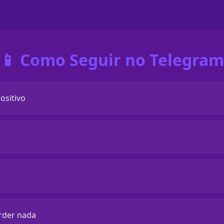
📱 Como Seguir no Telegram
ositivo
erder nada