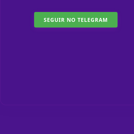
SEGUIR NO TELEGRAM