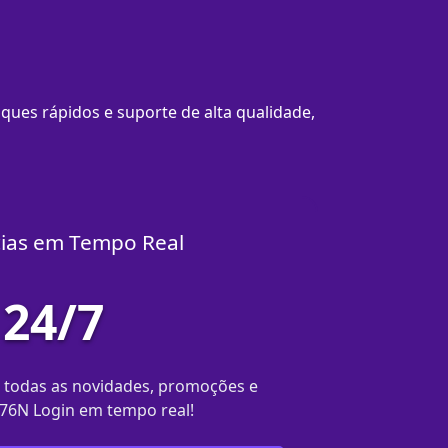
ques rápidos e suporte de alta qualidade,
cias em Tempo Real
24/7
e todas as novidades, promoções e
 76N Login em tempo real!