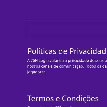
Políticas de Privacida
A 76N Login valoriza a privacidade de seus
nossos canais de comunicação. Todos os dad
jogadores.
Termos e Condições