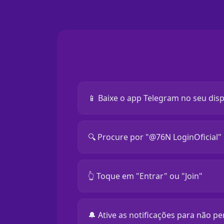
📱 Baixe o app Telegram no seu disp
🔍 Procure por "@76N LoginOficial"
👆 Toque em "Entrar" ou "Join"
🔔 Ative as notificações para não p