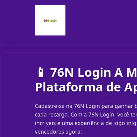
📱 76N Login A 
Plataforma de A
Cadastre-se na 76N Login para ganhar 
cada recarga. Com a 76N Login, você t
incríveis e uma experiência de jogo inig
vencedores agora!