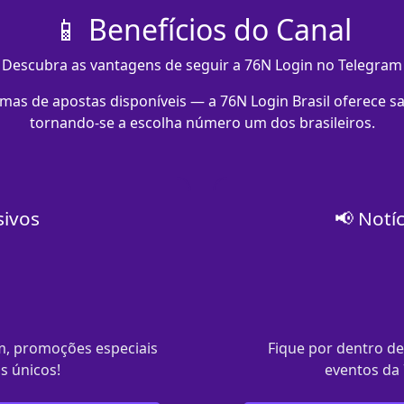
📱 Benefícios do Canal
Descubra as vantagens de seguir a 76N Login no Telegram
as de apostas disponíveis — a 76N Login Brasil oferece sa
tornando-se a escolha número um dos brasileiros.
sivos
📢 Notí
m, promoções especiais
Fique por dentro d
s únicos!
eventos da