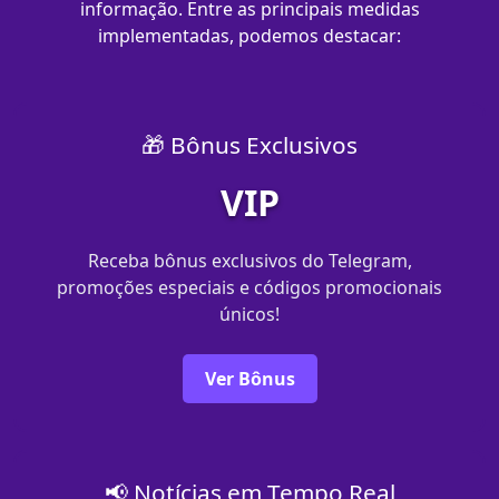
informação. Entre as principais medidas
implementadas, podemos destacar:
🎁 Bônus Exclusivos
VIP
Receba bônus exclusivos do Telegram,
promoções especiais e códigos promocionais
únicos!
Ver Bônus
📢 Notícias em Tempo Real