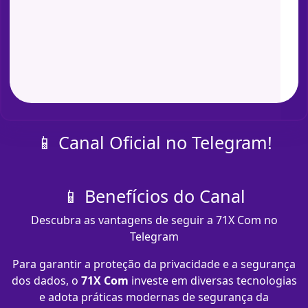
📱 Canal Oficial no Telegram!
📱 Benefícios do Canal
Descubra as vantagens de seguir a 71X Com no
Telegram
Para garantir a proteção da privacidade e a segurança
dos dados, o
71X Com
investe em diversas tecnologias
e adota práticas modernas de segurança da