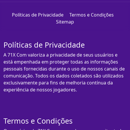
Políticas de Privacidade
Termos e Condições
Sitemap
Políticas de Privacidade
A 71X Com valoriza a privacidade de seus usuários e
está empenhada em proteger todas as informações
pessoais fornecidas durante o uso de nossos canais de
comunicação. Todos os dados coletados são utilizados
exclusivamente para fins de melhoria contínua da
experiência de nossos jogadores.
Termos e Condições