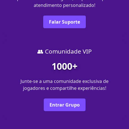
atendimento personalizado!
Falar Suporte
👥 Comunidade VIP
1000+
Junte-se a uma comunidade exclusiva de
jogadores e compartilhe experiências!
Entrar Grupo