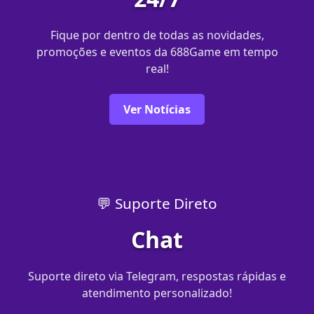
Fique por dentro de todas as novidades,
promoções e eventos da 688Game em tempo
real!
Ver Notícias
💬 Suporte Direto
Chat
Suporte direto via Telegram, respostas rápidas e
atendimento personalizado!