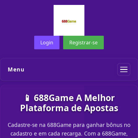
Login
Registrar-se
Menu
📱 688Game A Melhor
Plataforma de Apostas
Cadastre-se na 688Game para ganhar bônus no
cadastro e em cada recarga. Com a 688Game,