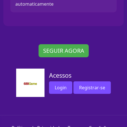
automaticamente
SEGUIR AGORA
Acessos
Login
Registrar-se