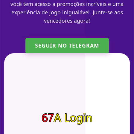
você tem acesso a promoções incríveis e uma
experiência de jogo inigualável. Junte-se aos
vencedores agora!
SEGUIR NO TELEGRAM