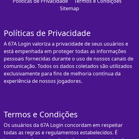
Políticas de Privacidade
Termos e Condições
Sitemap
Políticas de Privacidade
A 67A Login valoriza a privacidade de seus usuários e
está empenhada em proteger todas as informações
pessoais fornecidas durante o uso de nossos canais de
comunicação. Todos os dados coletados são utilizados
exclusivamente para fins de melhoria contínua da
experiência de nossos jogadores.
Termos e Condições
Os usuários da 67A Login concordam em respeitar
todas as regras e regulamentos estabelecidos. É