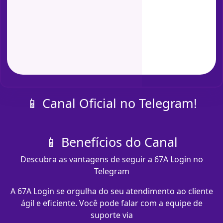
📱 Canal Oficial no Telegram!
📱 Benefícios do Canal
Descubra as vantagens de seguir a 67A Login no
Telegram
A 67A Login se orgulha do seu atendimento ao cliente
ágil e eficiente. Você pode falar com a equipe de
suporte via