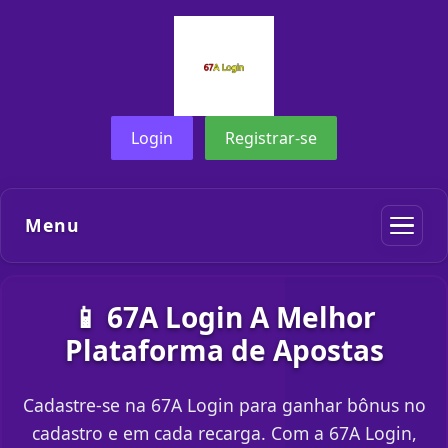
Login
Registrar-se
Menu
📱 67A Login A Melhor
Plataforma de Apostas
Cadastre-se na 67A Login para ganhar bônus no
cadastro e em cada recarga. Com a 67A Login,