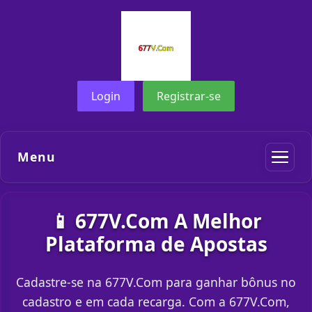
Login
Registrar-se
Menu
📱 677V.Com A Melhor
Plataforma de Apostas
Cadastre-se na 677V.Com para ganhar bônus no
cadastro e em cada recarga. Com a 677V.Com,