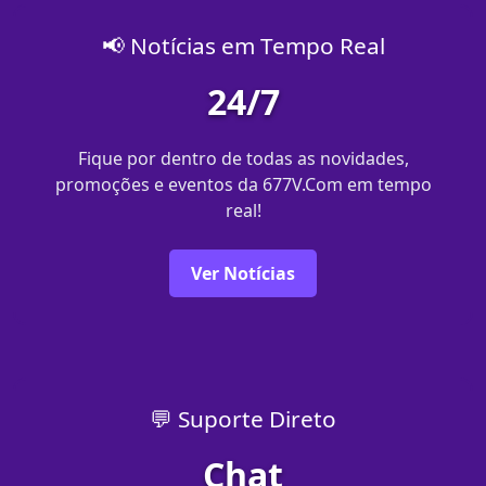
📢 Notícias em Tempo Real
24/7
Fique por dentro de todas as novidades,
promoções e eventos da 677V.Com em tempo
real!
Ver Notícias
💬 Suporte Direto
Chat