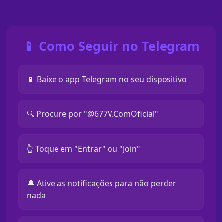
📱 Como Seguir no Telegram
📱 Baixe o app Telegram no seu dispositivo
🔍 Procure por "@677V.ComOficial"
👆 Toque em "Entrar" ou "Join"
🔔 Ative as notificações para não perder
nada