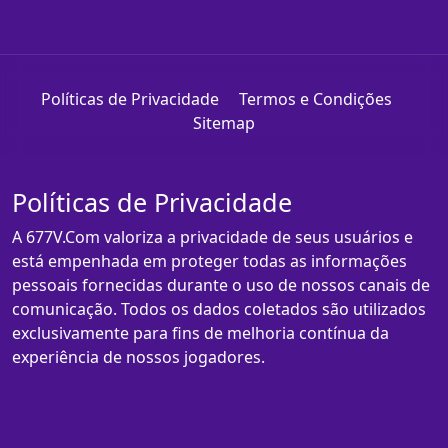
Políticas de Privacidade
Termos e Condições
Sitemap
Políticas de Privacidade
A 677V.Com valoriza a privacidade de seus usuários e
está empenhada em proteger todas as informações
pessoais fornecidas durante o uso de nossos canais de
comunicação. Todos os dados coletados são utilizados
exclusivamente para fins de melhoria contínua da
experiência de nossos jogadores.