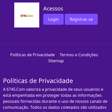
Acessos
Login
Registrar-se
Políticas de Privacidade
Termos e Condições
Sitemap
Políticas de Privacidade
A 6745.Com valoriza a privacidade de seus usuários e
está empenhada em proteger todas as informações
pessoais fornecidas durante o uso de nossos canais de
comunicação. Todos os dados coletados são utilizados