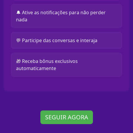
🔔 Ative as notificações para não perder
nada
💬 Participe das conversas e interaja
🎁 Receba bônus exclusivos
automaticamente
SEGUIR AGORA