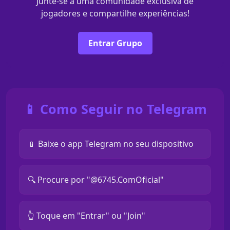
Junte-se a uma comunidade exclusiva de
jogadores e compartilhe experiências!
Entrar Grupo
📱 Como Seguir no Telegram
📱 Baixe o app Telegram no seu dispositivo
🔍 Procure por "@6745.ComOficial"
👆 Toque em "Entrar" ou "Join"