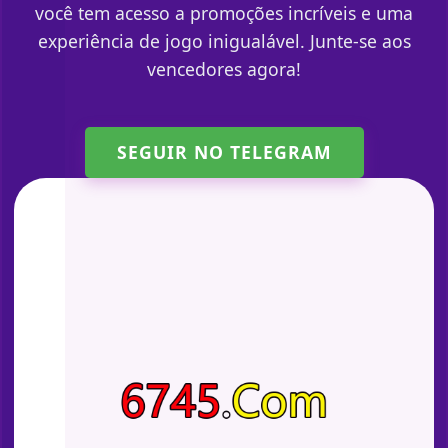
você tem acesso a promoções incríveis e uma
experiência de jogo inigualável. Junte-se aos
vencedores agora!
SEGUIR NO TELEGRAM