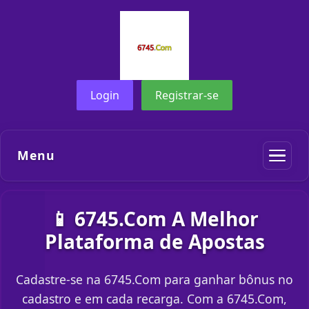
Login
Registrar-se
Menu
📱 6745.Com A Melhor
Plataforma de Apostas
Cadastre-se na 6745.Com para ganhar bônus no
cadastro e em cada recarga. Com a 6745.Com,