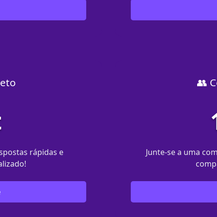
reto
👥 
t
espostas rápidas e
Junte-se a uma com
lizado!
compa
e