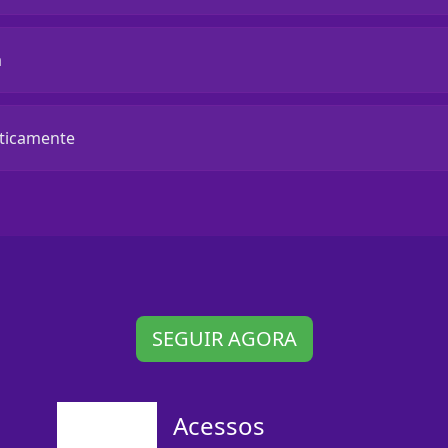
a
aticamente
SEGUIR AGORA
Acessos