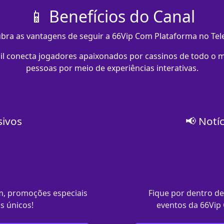
📱 Benefícios do Canal
bra as vantagens de seguir a 66Vip Com Plataforma no Te
il conecta jogadores apaixonados por cassinos de todo o
pessoas por meio de experiências interativas.
sivos
📢 Notí
m, promoções especiais
Fique por dentro d
s únicos!
eventos da 66Vip