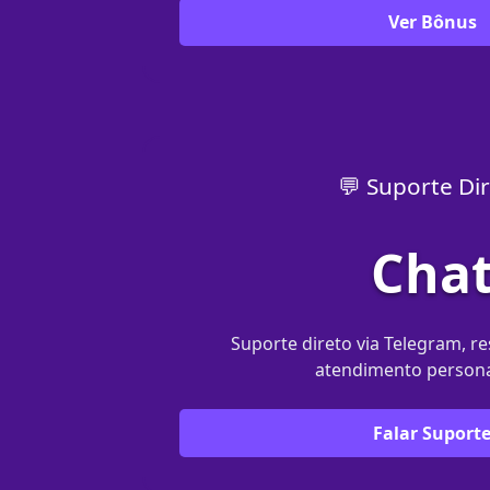
Ver Bônus
💬 Suporte Di
Cha
Suporte direto via Telegram, r
atendimento persona
Falar Suport