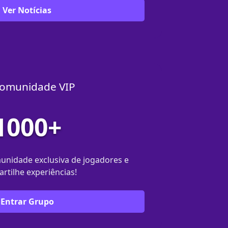
Ver Notícias
Comunidade VIP
1000+
unidade exclusiva de jogadores e
rtilhe experiências!
Entrar Grupo