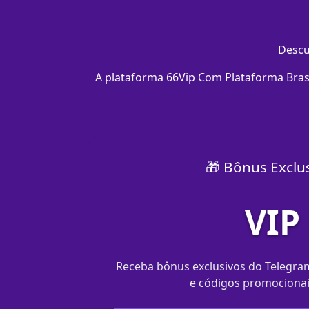
Descu
A plataforma 66Vip Com Plataforma Bras
🎁 Bônus Exclu
VIP
Receba bônus exclusivos do Telegra
e códigos promocionai