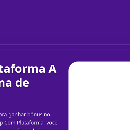
ataforma A
ma de
para ganhar bônus no
ip Com Plataforma, você