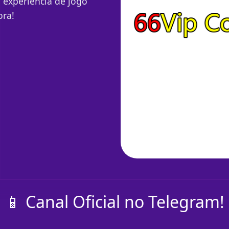
 experiência de jogo
ora!
📱 Canal Oficial no Telegram!