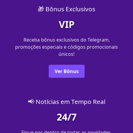
🎁 Bônus Exclusivos
VIP
Receba bônus exclusivos do Telegram,
promoções especiais e códigos promocionais
únicos!
Ver Bônus
📢 Notícias em Tempo Real
24/7
Fique por dentro de todas as novidades,