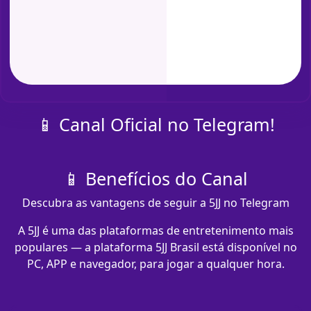
📱 Canal Oficial no Telegram!
📱 Benefícios do Canal
Descubra as vantagens de seguir a 5JJ no Telegram
A 5JJ é uma das plataformas de entretenimento mais
populares — a plataforma 5JJ Brasil está disponível no
PC, APP e navegador, para jogar a qualquer hora.