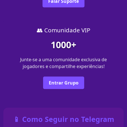
Falar Suporte
👥 Comunidade VIP
1000+
Junte-se a uma comunidade exclusiva de
jogadores e compartilhe experiências!
Entrar Grupo
📱 Como Seguir no Telegram