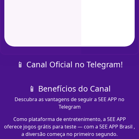
📱 Canal Oficial no Telegram!
📱 Benefícios do Canal
Descubra as vantagens de seguir a 5EE APP no
Telegram
Como plataforma de entretenimento, a 5EE APP
oferece jogos grátis para teste — com a 5EE APP Brasil ,
a diversão começa no primeiro segundo.