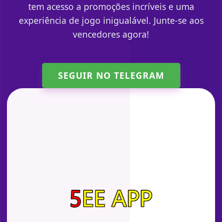
tem acesso a promoções incríveis e uma
experiência de jogo inigualável. Junte-se aos
vencedores agora!
SEGUIR NO TELEGRAM