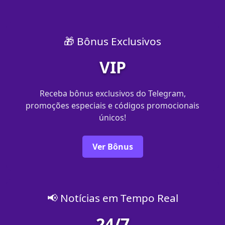
🎁 Bônus Exclusivos
VIP
Receba bônus exclusivos do Telegram,
promoções especiais e códigos promocionais
únicos!
Ver Bônus
📢 Notícias em Tempo Real
24/7