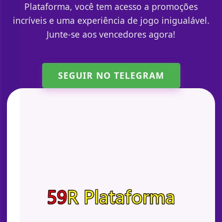
Plataforma, você tem acesso a promoções
incríveis e uma experiência de jogo inigualável.
Junte-se aos vencedores agora!
SEGUIR NO TELEGRAM