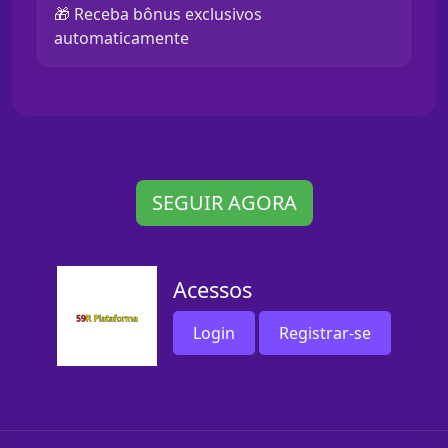
🎁 Receba bônus exclusivos
automaticamente
SEGUIR AGORA
Acessos
Login
Registrar-se