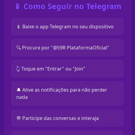
📱 Como Seguir no Telegram
📱 Baixe o app Telegram no seu dispositivo
🔍 Procure por "@59R PlataformaOficial"
👆 Toque em "Entrar" ou "Join"
🔔 Ative as notificações para não perder
nada
💬 Participe das conversas e interaja