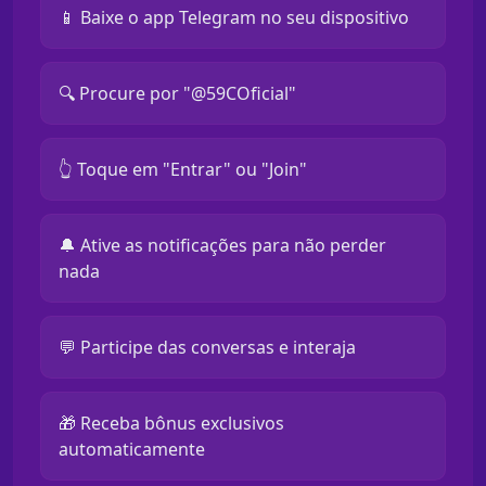
📱 Baixe o app Telegram no seu dispositivo
🔍 Procure por "@59COficial"
👆 Toque em "Entrar" ou "Join"
🔔 Ative as notificações para não perder
nada
💬 Participe das conversas e interaja
🎁 Receba bônus exclusivos
automaticamente