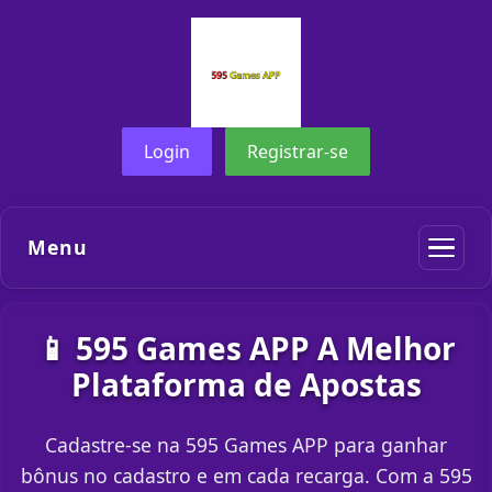
Login
Registrar-se
Menu
📱 595 Games APP A Melhor
Plataforma de Apostas
Cadastre-se na 595 Games APP para ganhar
bônus no cadastro e em cada recarga. Com a 595