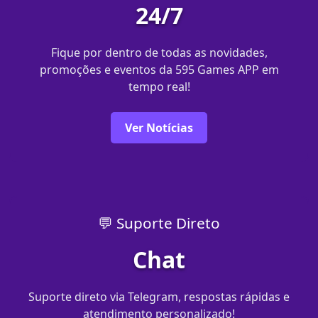
24/7
Fique por dentro de todas as novidades,
promoções e eventos da 595 Games APP em
tempo real!
Ver Notícias
💬 Suporte Direto
Chat
Suporte direto via Telegram, respostas rápidas e
atendimento personalizado!