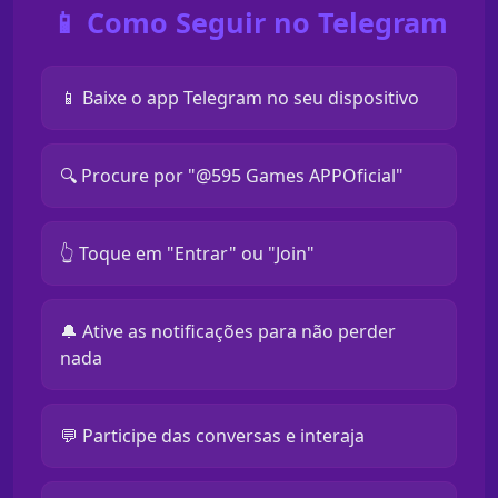
📱 Como Seguir no Telegram
📱 Baixe o app Telegram no seu dispositivo
🔍 Procure por "@595 Games APPOficial"
👆 Toque em "Entrar" ou "Join"
🔔 Ative as notificações para não perder
nada
💬 Participe das conversas e interaja