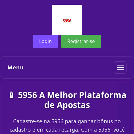
Login
Registrar-se
Menu
📱 5956 A Melhor Plataforma
de Apostas
Cadastre-se na 5956 para ganhar bônus no
cadastro e em cada recarga. Com a 5956, você