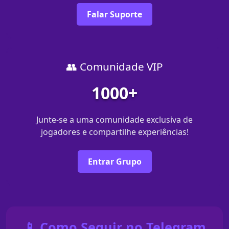
Falar Suporte
👥 Comunidade VIP
1000+
Junte-se a uma comunidade exclusiva de
jogadores e compartilhe experiências!
Entrar Grupo
📱 Como Seguir no Telegram