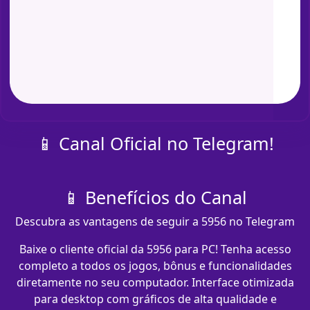
📱 Canal Oficial no Telegram!
📱 Benefícios do Canal
Descubra as vantagens de seguir a 5956 no Telegram
Baixe o cliente oficial da 5956 para PC! Tenha acesso
completo a todos os jogos, bônus e funcionalidades
diretamente no seu computador. Interface otimizada
para desktop com gráficos de alta qualidade e