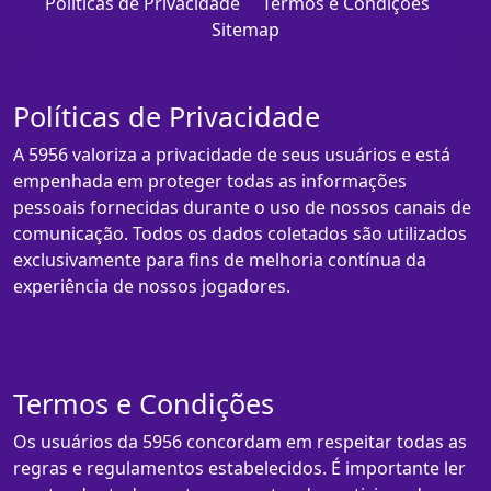
Políticas de Privacidade
Termos e Condições
Sitemap
Políticas de Privacidade
A 5956 valoriza a privacidade de seus usuários e está
empenhada em proteger todas as informações
pessoais fornecidas durante o uso de nossos canais de
comunicação. Todos os dados coletados são utilizados
exclusivamente para fins de melhoria contínua da
experiência de nossos jogadores.
Termos e Condições
Os usuários da 5956 concordam em respeitar todas as
regras e regulamentos estabelecidos. É importante ler