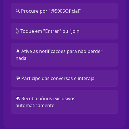
🔍 Procure por "@5905Oficial"
👆 Toque em "Entrar" ou "Join"
🔔 Ative as notificações para não perder
nada
💬 Participe das conversas e interaja
🎁 Receba bônus exclusivos
automaticamente