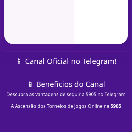
📱 Canal Oficial no Telegram!
📱 Benefícios do Canal
Descubra as vantagens de seguir a 5905 no Telegram
A Ascensão dos Torneios de Jogos Online na
5905