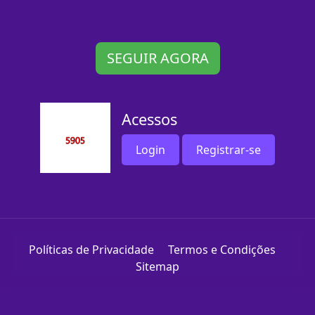
SEGUIR AGORA
Acessos
Login
Registrar-se
Políticas de Privacidade
Termos e Condições
Sitemap