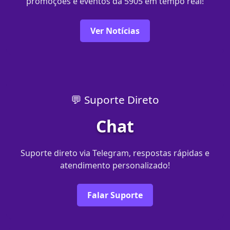
promoções e eventos da 5905 em tempo real!
Ver Notícias
💬 Suporte Direto
Chat
Suporte direto via Telegram, respostas rápidas e
atendimento personalizado!
Falar Suporte