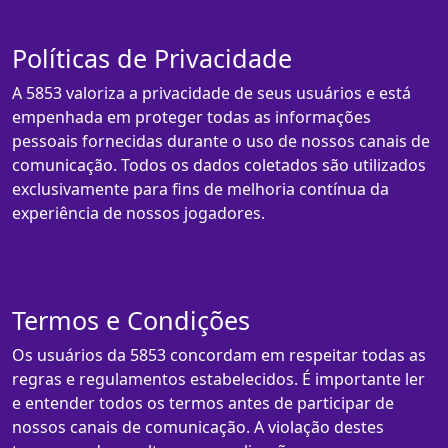
Políticas de Privacidade
A 5853 valoriza a privacidade de seus usuários e está
empenhada em proteger todas as informações
pessoais fornecidas durante o uso de nossos canais de
comunicação. Todos os dados coletados são utilizados
exclusivamente para fins de melhoria contínua da
experiência de nossos jogadores.
Termos e Condições
Os usuários da 5853 concordam em respeitar todas as
regras e regulamentos estabelecidos. É importante ler
e entender todos os termos antes de participar de
nossos canais de comunicação. A violação destes