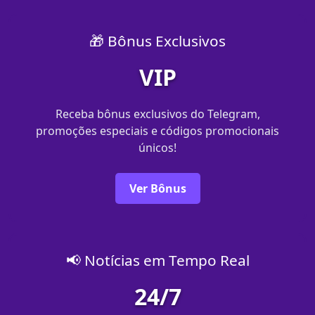
🎁 Bônus Exclusivos
VIP
Receba bônus exclusivos do Telegram,
promoções especiais e códigos promocionais
únicos!
Ver Bônus
📢 Notícias em Tempo Real
24/7