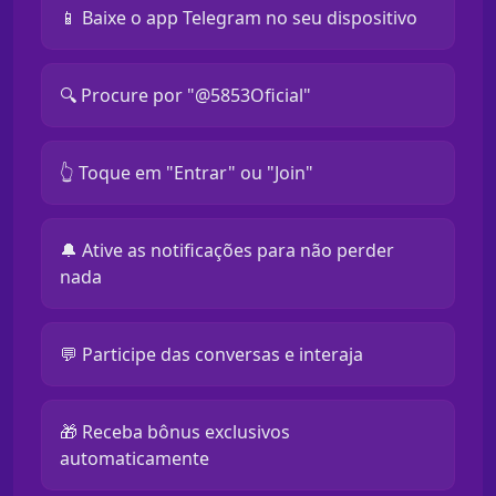
📱 Baixe o app Telegram no seu dispositivo
🔍 Procure por "@5853Oficial"
👆 Toque em "Entrar" ou "Join"
🔔 Ative as notificações para não perder
nada
💬 Participe das conversas e interaja
🎁 Receba bônus exclusivos
automaticamente