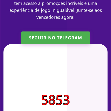
tem acesso a promoções incríveis e uma
experiência de jogo inigualável. Junte-se aos
vencedores agora!
SEGUIR NO TELEGRAM