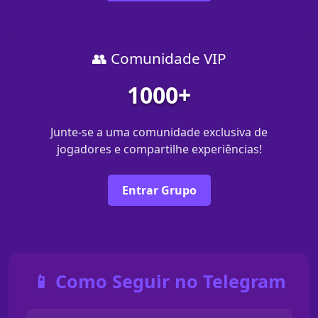
👥 Comunidade VIP
1000+
Junte-se a uma comunidade exclusiva de
jogadores e compartilhe experiências!
Entrar Grupo
📱 Como Seguir no Telegram