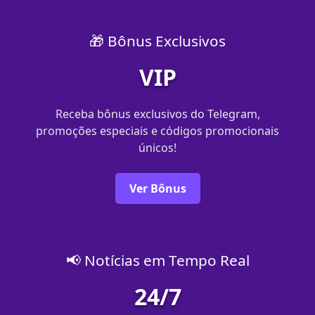
🎁 Bônus Exclusivos
VIP
Receba bônus exclusivos do Telegram,
promoções especiais e códigos promocionais
únicos!
Ver Bônus
📢 Notícias em Tempo Real
24/7