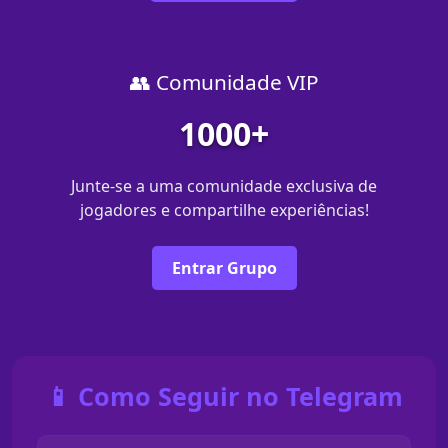
👥 Comunidade VIP
1000+
Junte-se a uma comunidade exclusiva de
jogadores e compartilhe experiências!
Entrar Grupo
📱 Como Seguir no Telegram