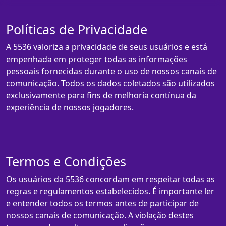
Políticas de Privacidade
A 5536 valoriza a privacidade de seus usuários e está
empenhada em proteger todas as informações
pessoais fornecidas durante o uso de nossos canais de
comunicação. Todos os dados coletados são utilizados
exclusivamente para fins de melhoria contínua da
experiência de nossos jogadores.
Termos e Condições
Os usuários da 5536 concordam em respeitar todas as
regras e regulamentos estabelecidos. É importante ler
e entender todos os termos antes de participar de
nossos canais de comunicação. A violação destes