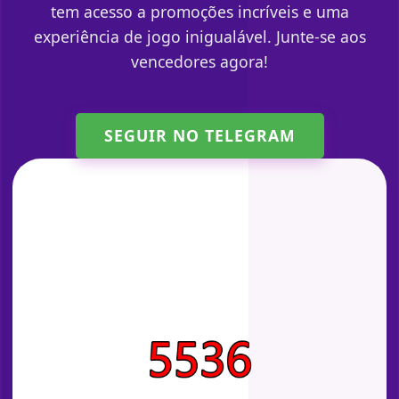
tem acesso a promoções incríveis e uma
experiência de jogo inigualável. Junte-se aos
vencedores agora!
SEGUIR NO TELEGRAM