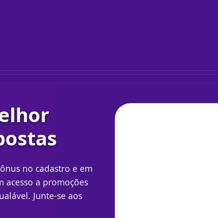
elhor
postas
bônus no cadastro e em
em acesso a promoções
ualável. Junte-se aos