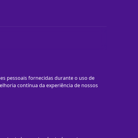
es pessoais fornecidas durante o uso de
elhoria contínua da experiência de nossos