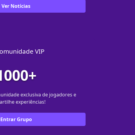
Ver Notícias
Comunidade VIP
1000+
unidade exclusiva de jogadores e
rtilhe experiências!
Entrar Grupo