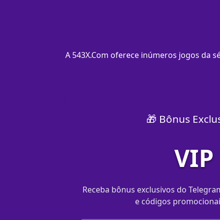
A 543X.Com oferece inúmeros jogos da sé
🎁 Bônus Exclu
VIP
Receba bônus exclusivos do Telegra
e códigos promocionai