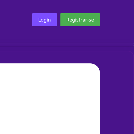
Login
Registrar-se