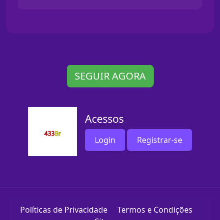
SEGUIR AGORA
Acessos
Login
Registrar-se
Políticas de Privacidade
Termos e Condições