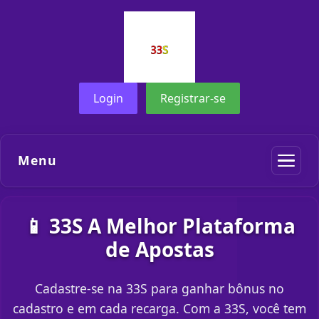
Login
Registrar-se
Menu
📱 33S A Melhor Plataforma
de Apostas
Cadastre-se na 33S para ganhar bônus no
cadastro e em cada recarga. Com a 33S, você tem