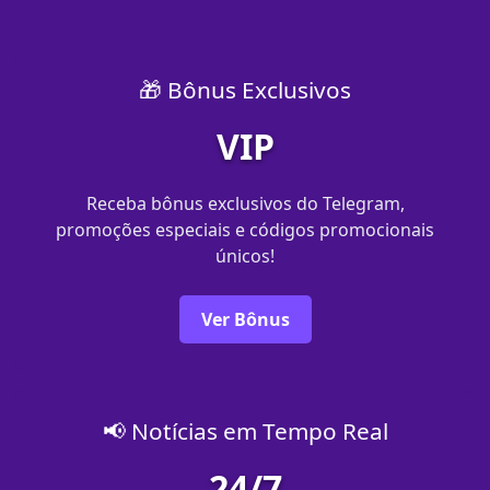
🎁 Bônus Exclusivos
VIP
Receba bônus exclusivos do Telegram,
promoções especiais e códigos promocionais
únicos!
Ver Bônus
📢 Notícias em Tempo Real
24/7