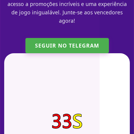
acesso a promoções incríveis e uma experiência
de jogo inigualável. Junte-se aos vencedores
agora!
SEGUIR NO TELEGRAM