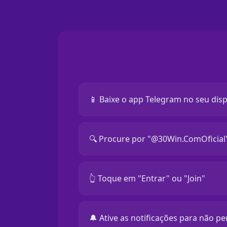
📱 Baixe o app Telegram no seu disp
🔍 Procure por "@30Win.ComOficial
👆 Toque em "Entrar" ou "Join"
🔔 Ative as notificações para não p