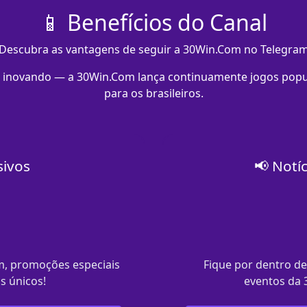
📱 Benefícios do Canal
Descubra as vantagens de seguir a 30Win.Com no Telegra
e inovando — a 30Win.Com lança continuamente jogos popul
para os brasileiros.
sivos
📢 Notí
m, promoções especiais
Fique por dentro d
s únicos!
eventos da 