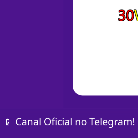
📱 Canal Oficial no Telegram!