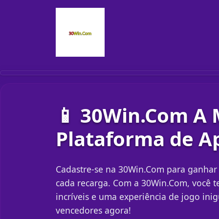
📱 30Win.Com A 
Plataforma de A
Cadastre-se na 30Win.Com para ganhar
cada recarga. Com a 30Win.Com, você 
incríveis e uma experiência de jogo inig
vencedores agora!