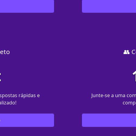
reto
👥 
t
espostas rápidas e
Junte-se a uma com
lizado!
compa
e