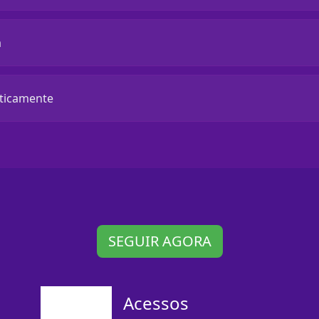
a
aticamente
SEGUIR AGORA
Acessos