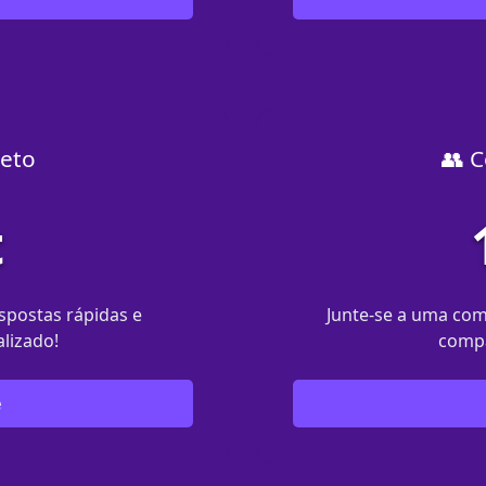
reto
👥 
t
espostas rápidas e
Junte-se a uma com
lizado!
compa
e