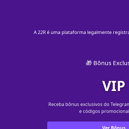
A 22R é uma plataforma legalmente registra
🎁 Bônus Exclu
VIP
Receba bônus exclusivos do Telegra
e códigos promocionai
Ver Bônus