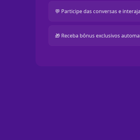
💬 Participe das conversas e interaj
🎁 Receba bônus exclusivos autom