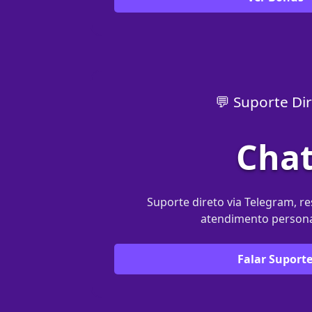
💬 Suporte Di
Cha
Suporte direto via Telegram, r
atendimento persona
Falar Suport