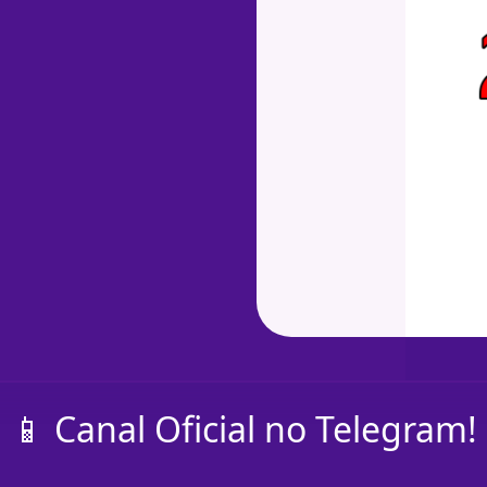
📱 Canal Oficial no Telegram!