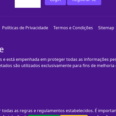
Políticas de Privacidade
Termos e Condições
Sitemap
de
ios e está empenhada em proteger todas as informações pe
tados são utilizados exclusivamente para fins de melhoria
todas as regras e regulamentos estabelecidos. É importan