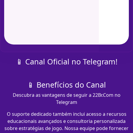
📱 Canal Oficial no Telegram!
📱 Benefícios do Canal
Descubra as vantagens de seguir a 22Br.Com no
Telegram
O suporte dedicado também inclui acesso a recursos
educacionais avançados e consultoria personalizada
sobre estratégias de jogo. Nossa equipe pode fornecer