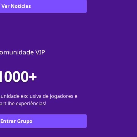
Ver Notícias
Comunidade VIP
1000+
unidade exclusiva de jogadores e
rtilhe experiências!
Entrar Grupo