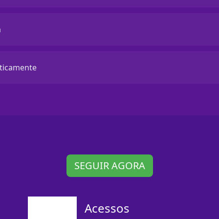
a
aticamente
SEGUIR AGORA
Acessos