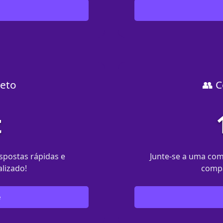
reto
👥 
t
espostas rápidas e
Junte-se a uma com
lizado!
compa
e