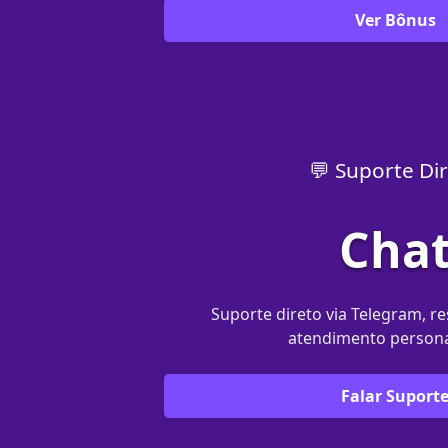
Ver Bônus
💬 Suporte Di
Cha
Suporte direto via Telegram, r
atendimento persona
Falar Suport