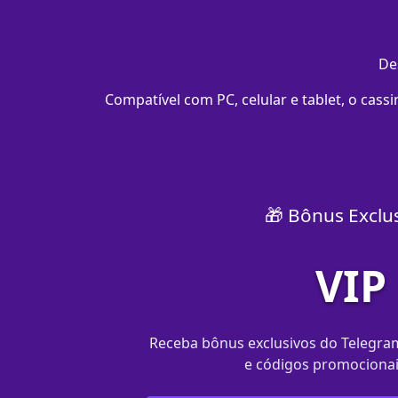
De
Compatível com PC, celular e tablet, o cass
🎁 Bônus Exclu
VIP
Receba bônus exclusivos do Telegra
e códigos promocionai