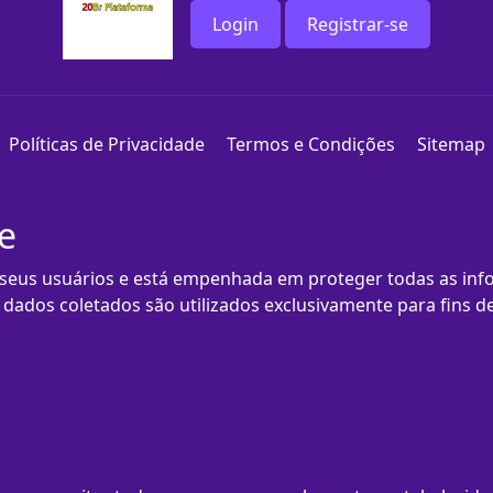
Login
Registrar-se
Políticas de Privacidade
Termos e Condições
Sitemap
de
e seus usuários e está empenhada em proteger todas as in
dados coletados são utilizados exclusivamente para fins d