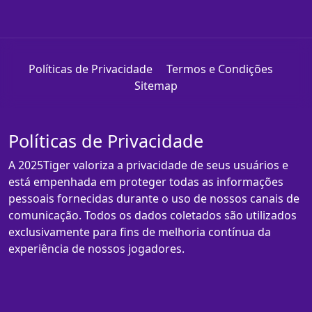
Políticas de Privacidade
Termos e Condições
Sitemap
Políticas de Privacidade
A 2025Tiger valoriza a privacidade de seus usuários e
está empenhada em proteger todas as informações
pessoais fornecidas durante o uso de nossos canais de
comunicação. Todos os dados coletados são utilizados
exclusivamente para fins de melhoria contínua da
experiência de nossos jogadores.