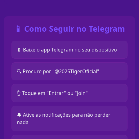
📱 Como Seguir no Telegram
📱 Baixe o app Telegram no seu dispositivo
🔍 Procure por "@2025TigerOficial"
👆 Toque em "Entrar" ou "Join"
🔔 Ative as notificações para não perder
nada