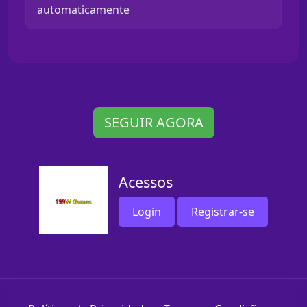
automaticamente
SEGUIR AGORA
Acessos
Login
Registrar-se