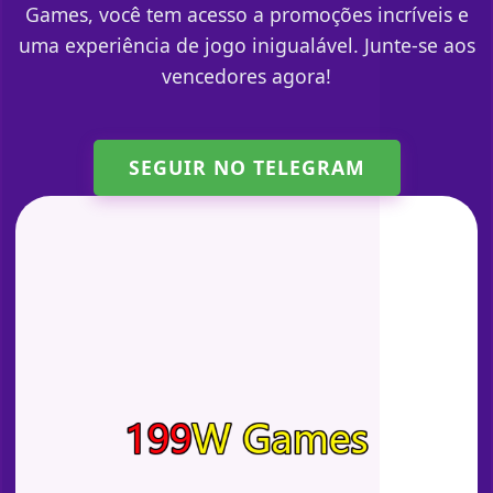
Games, você tem acesso a promoções incríveis e
uma experiência de jogo inigualável. Junte-se aos
vencedores agora!
SEGUIR NO TELEGRAM