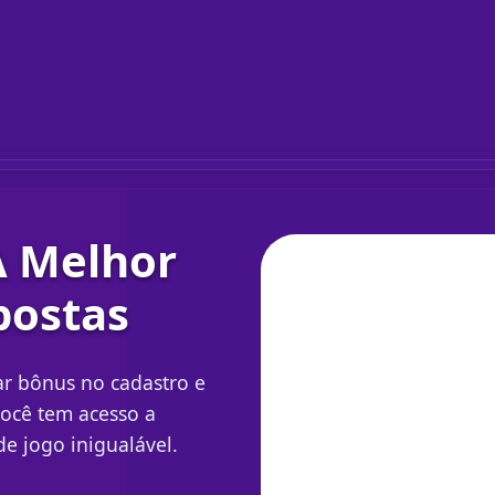
A Melhor
postas
ar bônus no cadastro e
você tem acesso a
e jogo inigualável.