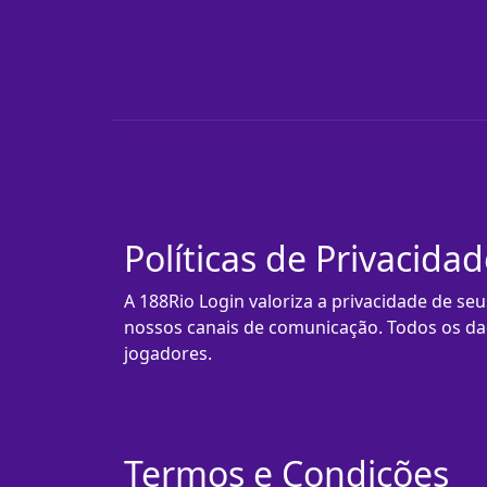
Políticas de Privacida
A 188Rio Login valoriza a privacidade de s
nossos canais de comunicação. Todos os dad
jogadores.
Termos e Condições