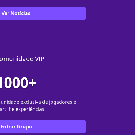
Ver Notícias
Comunidade VIP
1000+
unidade exclusiva de jogadores e
rtilhe experiências!
Entrar Grupo