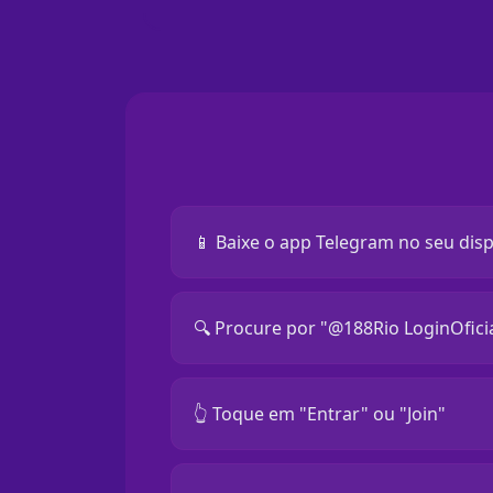
📱 Baixe o app Telegram no seu disp
🔍 Procure por "@188Rio LoginOfici
👆 Toque em "Entrar" ou "Join"