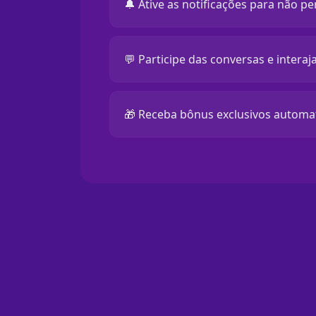
🔔 Ative as notificações para não p
💬 Participe das conversas e interaj
🎁 Receba bônus exclusivos autom