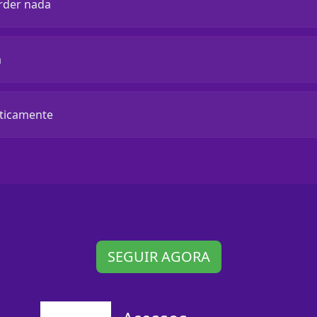
erder nada
a
aticamente
SEGUIR AGORA