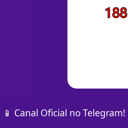
📱 Canal Oficial no Telegram!