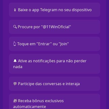
📱 Baixe o app Telegram no seu dispositivo
🔍 Procure por "@11WinOficial"
👆 Toque em "Entrar" ou "Join"
🔔 Ative as notificações para não perder
nada
💬 Participe das conversas e interaja
🎁 Receba bônus exclusivos
automaticamente