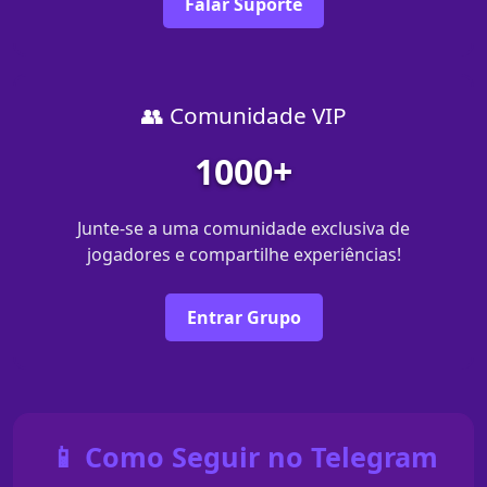
Falar Suporte
👥 Comunidade VIP
1000+
Junte-se a uma comunidade exclusiva de
jogadores e compartilhe experiências!
Entrar Grupo
📱 Como Seguir no Telegram