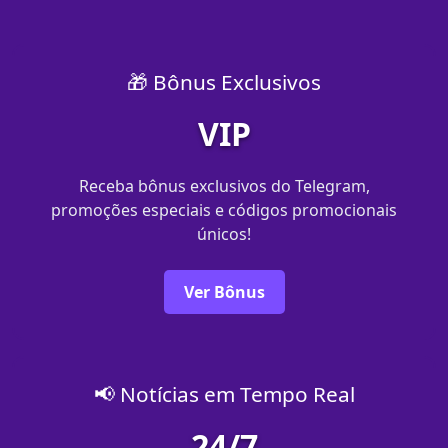
🎁 Bônus Exclusivos
VIP
Receba bônus exclusivos do Telegram,
promoções especiais e códigos promocionais
únicos!
Ver Bônus
📢 Notícias em Tempo Real
24/7