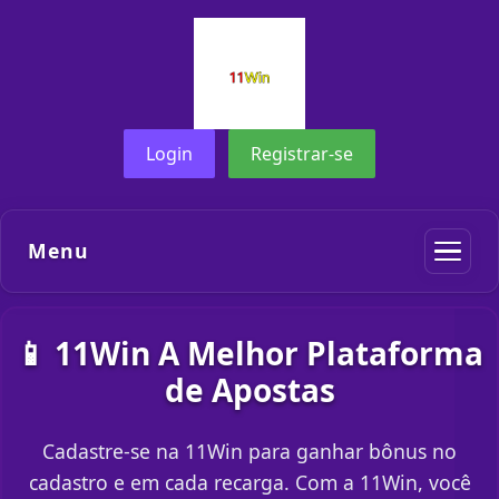
Login
Registrar-se
Menu
📱 11Win A Melhor Plataforma
de Apostas
Cadastre-se na 11Win para ganhar bônus no
cadastro e em cada recarga. Com a 11Win, você